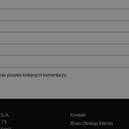
as pisania kolejnych komentarzy.
.S.A.
Kontakt
a 73
Biuro Obsługi Klienta
szawa