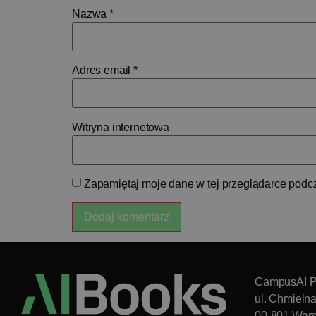
Nazwa
*
Adres email
*
Witryna internetowa
Zapamiętaj moje dane w tej przeglądarce podcz
CampusAI P
ul. Chmieln
00-801 War