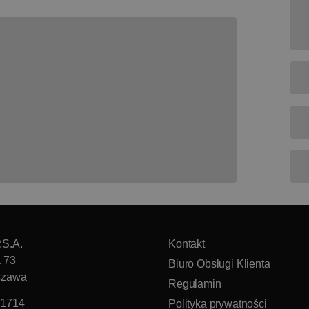
.S.A.
Kontakt
a 73
Biuro Obsługi Klienta
szawa
Regulamin
51714
Polityka prywatności