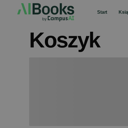
Start
Ksią
Koszyk