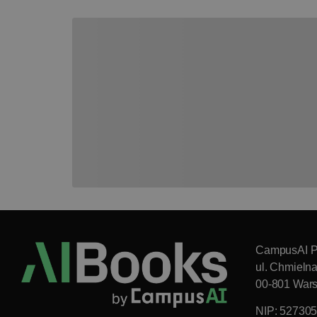
CampusAI P
ul. Chmieln
00-801 War
NIP: 52730