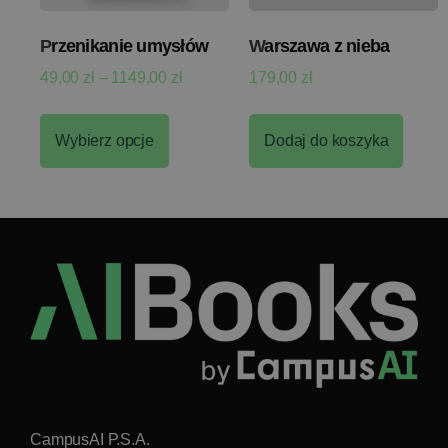
Przenikanie umysłów
Warszawa z nieba
49,00
zł
–
1149,00
zł
179,00
zł
Wybierz opcje
Dodaj do koszyka
CampusAI P.S.A.