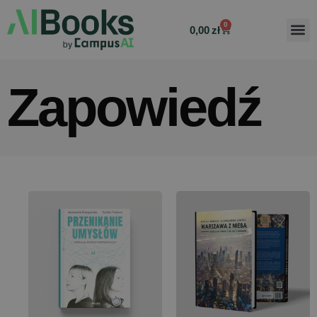
0
0,00
zł
Zapowiedź