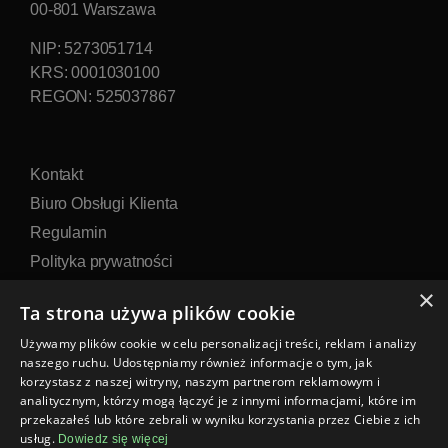
00-801 Warszawa
NIP: 5273051714
KRS: 0001030100
REGON: 525037867
Kontakt
Biuro Obsługi Klienta
Regulamin
Polityka prywatności
Formularz reklamacji
×
Ta strona używa plików cookie
Formularz zwrotu
Używamy plików cookie w celu personalizacji treści, reklam i analizy
naszego ruchu. Udostępniamy również informacje o tym, jak
korzystasz z naszej witryny, naszym partnerom reklamowym i
analitycznym, którzy mogą łączyć je z innymi informacjami, które im
przekazałeś lub które zebrali w wyniku korzystania przez Ciebie z ich
AI Books jest częścią ekosystemu:
usług.
Dowiedz się więcej